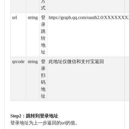
方
式
url
string
登
https://graph.qq.com/oauth2.0/XXXXX
录
跳
转
地
址
qrcode
string
登
此地址仅微信和支付宝返回
录
扫
码
地
址
Step2：跳转到登录地址
登录地址为上一步返回的url的值。