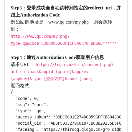
Step3：登录成功会自动跳转到指定的redirect_uri，并
跟上Authorization Code
例如回调地址是：www.qq.com/my.php，则会跳转
到：
http://www.qq.com/my.php?
type=qq&code=520DD95263C1CFEA0870FBB66E******
Step4：通过Authorization Code获取用户信息
请求URL：
https://login.uz6.cn/connect.php?
act=callback&appid={appid}&appkey=
{appkey}&type={登录方式}&code={code}
返回格式：
{

  "code": 0,

  "msg": "succ",

  "type": "qq",

  "access_token": "89DC9691E274D6B596FFCB8D43368234"
  "social_uid": "AD3F5033279C8187CBCBB29235D5F827",

  "faceimg": "https://thirdqq.qlogo.cn/g?b=oidb&k=3W