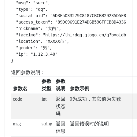
  "msg": "succ",

  "type": "qq",

  "social_uid": "AD3F5033279C8187CBCBB29235D5F827",

  "access_token": "89DC9691E274D6B596FFCB8D43368234"
  "nickname": "大白",

  "faceimg": "https://thirdqq.qlogo.cn/g?b=oidb&k=ia
  "location": "XXXXX市",

  "gender": "男",

  "ip": "1.12.3.40"

}
返回参数说明：
参数
参数
参数名
类型
说明
参数示例
code
int
返回
0为成功，其它值为失败
状态
码
msg
string
返回
返回错误时的说明
信息