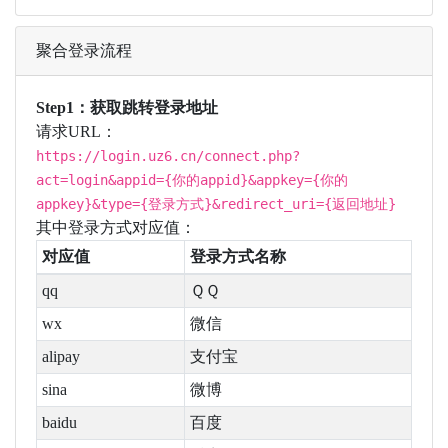
聚合登录流程
Step1：获取跳转登录地址
请求URL：
https://login.uz6.cn/connect.php?
act=login&appid={你的appid}&appkey={你的
appkey}&type={登录方式}&redirect_uri={返回地址}
其中登录方式对应值：
对应值
登录方式名称
qq
ＱＱ
wx
微信
alipay
支付宝
sina
微博
baidu
百度