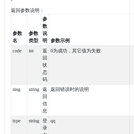
返回参数说明：
参
数
参数
参数
说
名
类型
明
参数示例
code
int
返
0为成功，其它值为失败
回
状
态
码
msg
string
返
返回错误时的说明
回
信
息
type
string
登
qq
录