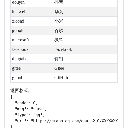
douyin
抖音
huawei
华为
xiaomi
小米
google
谷歌
microsoft
微软
facebook
Facebook
dingtalk
钉钉
gitee
Gitee
github
GitHub
返回格式：
{

  "code": 0,

  "msg": "succ",

  "type": "qq",

  "url": "https://graph.qq.com/oauth2.0/XXXXXXXXXX"

}